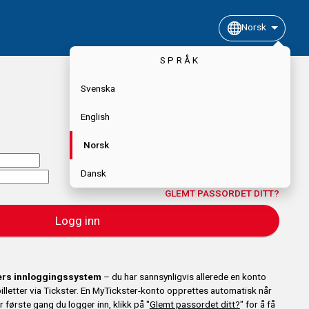
Norsk
SPRÅK
Svenska
English
Norsk
Dansk
GLEMT PASSORDET DITT?
Logg inn
ters innloggingssystem
– du har sannsynligvis allerede en konto
 billetter via Tickster. En MyTickster-konto opprettes automatisk når
er første gang du logger inn, klikk på "
Glemt passordet ditt?
" for å få